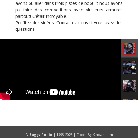
avons pu aller dans trois pistes de bob! Et nous avons
pu faire des competitions avec plusieurs armures
partout! C’était incroyable.
Profitez des vidéos.
Contactez-nous
si vous avez des
questions.
©
Buggy Rollin
| 1995-2026 |
CodedBy
Kinoah.com