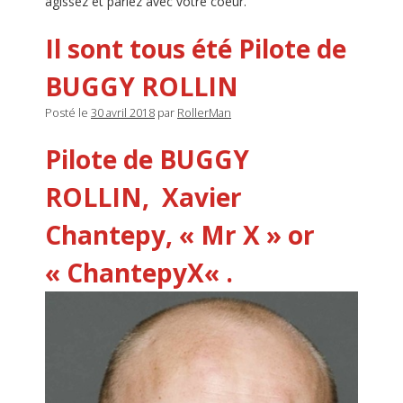
agissez et parlez avec votre coeur.
Il sont tous été Pilote de
BUGGY ROLLIN
Posté le
30 avril 2018
par
RollerMan
Pilote de BUGGY
ROLLIN,
Xavier
Chantepy
, «
Mr X
» or
«
ChantepyX
« .