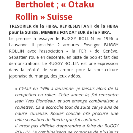
Bertholet ; « Otaku
Rollin »
Suisse
TRESORIER de la FIBRA, REPRESENTANT de la FIBRA
pour la SUISSE, MEMBRE FONDATEUR de la FIBRA.
Le premier à essayer le BUGGY ROLLIN en 1996 à
Lausanne. Il possède 2 armures. Enseigne BUGGY
ROLLIN avec l’association « la TER » de Genève.
Sebastien roule en descente, en piste de bob et fait des
demonstrations. Le BUGGY ROLLIN est une expression
dans la réalité de son amour pour la sous-culture
japonaise du manga, des jeux vidéos.
« C’etait en 1996 a lausanne. je faisais alors de la
competion en roller. Cette annee la, j’ai rencontre
Jean Yves Blondeau, et son etrange combinaison a
roulettes. Ca a accroche tout de suite car je suis de
naure curieuse. Rouler couche m’a procure une
telle sensation de liberte que j’ai continue.
il m’est pas difficile d’apprendre a faire du BUGGY
ROLLIN. La combinaiseon se compose de plusieurs