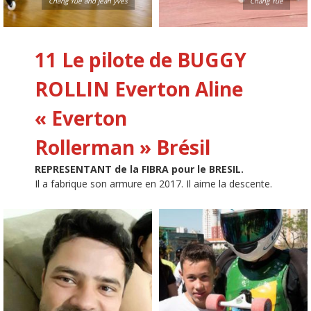
Chang Yue and jean yves
Chang Yue
11 Le pilote de BUGGY
ROLLIN
Everton Aline
« Everton
Rollerman »
Brésil
REPRESENTANT de la FIBRA pour le BRESIL.
Il a fabrique son armure en 2017. Il aime la descente.