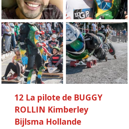
everton
12 La pilote de BUGGY
ROLLIN
Kimberley
Bijlsma
Hollande