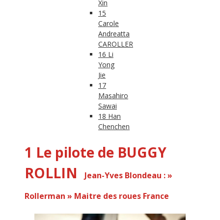
Xin
15
Carole
Andreatta
CAROLLER
16 Li
Yong
Jie
17
Masahiro
Sawai
18 Han
Chenchen
1 Le pilote de BUGGY
ROLLIN
Jean-Yves Blondeau :
»
Rollerman » Maitre des roues France