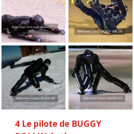
Rider man first road downhill
2011
Riderman France BUGGY ROLLIN
Riderman France BUGGY SKI
RIderman France BUGGY ICE
4 Le pilote de BUGGY