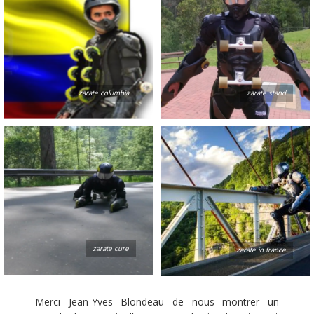
zarate columbia
zarate stand
zarate cure
zarate in france
Merci Jean-Yves Blondeau de nous montrer un