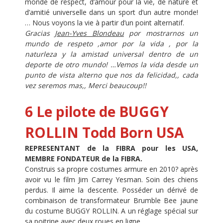
monde de respect, d’amour pour la vie, de nature et
d’amitié universelle dans un sport d’un autre monde!
… Nous voyons la vie à partir d’un point alternatif.
Gracias
Jean-Yves Blondeau
por mostrarnos un
mundo de respeto ,amor por la vida , por la
naturleza y la amistad universal dentro de un
deporte de otro mundo! …Vemos la vida desde un
punto de vista alterno que nos da felicidad,, cada
vez seremos mas,, Merci beaucoup!!
6 Le pilote de BUGGY
ROLLIN
Todd Born
USA
REPRESENTANT de la FIBRA pour les USA,
MEMBRE FONDATEUR de la FIBRA.
Construis sa propre costumes armure en 2010? après
avoir vu le film Jim Carrey Yesman. Soin des chiens
perdus. Il aime la descente. Posséder un dérivé de
combinaison de transformateur Brumble Bee jaune
du costume BUGGY ROLLIN. A un réglage spécial sur
sa poitrine avec deux roues en ligne.