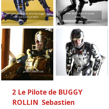
jean yves blondeau wearing buggy
PINK BUGY ROLLIN studio
rolin suit knee on floor
blondeau
golden plated suit…
2 Le Pilote de BUGGY
ROLLIN
Sebastien