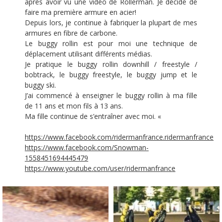
après avoir vu une vidéo de Rollerman. Je décide de
faire ma première armure en acier!
Depuis lors, je continue à fabriquer la plupart de mes
armures en fibre de carbone.
Le buggy rollin est pour moi une technique de
déplacement utilisant différents médias.
Je pratique le buggy rollin downhill / freestyle /
bobtrack, le buggy freestyle, le buggy jump et le
buggy ski.
J’ai commencé à enseigner le buggy rollin à ma fille
de 11 ans et mon fils à 13 ans.
Ma fille continue de s’entraîner avec moi. «
https://www.facebook.com/ridermanfrance.ridermanfrance
https://www.facebook.com/Snowman-
1558451694445479
https://www.youtube.com/user/ridermanfrance