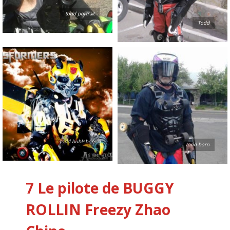
todd portrait
Todd
todd bublebee
todd born
7 Le pilote de BUGGY
ROLLIN
Freezy Zhao