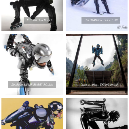
toro NILLOR YGGUB
DROMADAIRE BUGGY SKI
ZbaRgue SILVER BUGGY ROLLIN
flight on pikes ZHANG JIA JIE