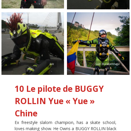
luis
Luis Bucaramnaga
10 Le pilote de BUGGY
ROLLIN
Yue « Yue »
Chine
Ex freestyle slalom champion, has a skate school,
loves making show. He Owns a BUGGY ROLLIN black