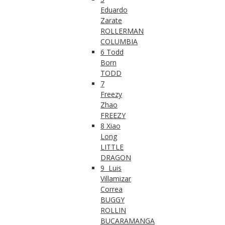
Eduardo
Zarate
ROLLERMAN
COLUMBIA
6 Todd
Born
TODD
7
Freezy
Zhao
FREEZY
8 Xiao
Long
LITTLE
DRAGON
9 Luis
Villamizar
Correa
BUGGY
ROLLIN
BUCARAMANGA