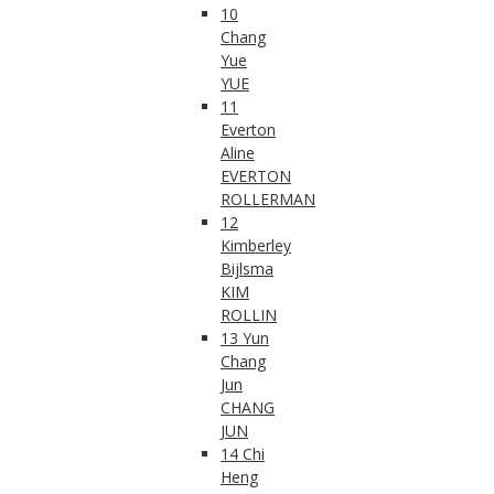
10
Chang
Yue
YUE
11
Everton
Aline
EVERTON
ROLLERMAN
12
Kimberley
Bijlsma
KIM
ROLLIN
13 Yun
Chang
Jun
CHANG
JUN
14 Chi
Heng