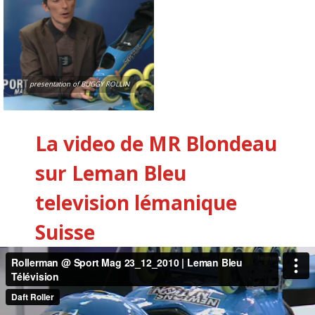
presentation of BUGGY ROLLIN
La video de MR Blondeau
sur Leman Bleu
television lémanique
Suisse