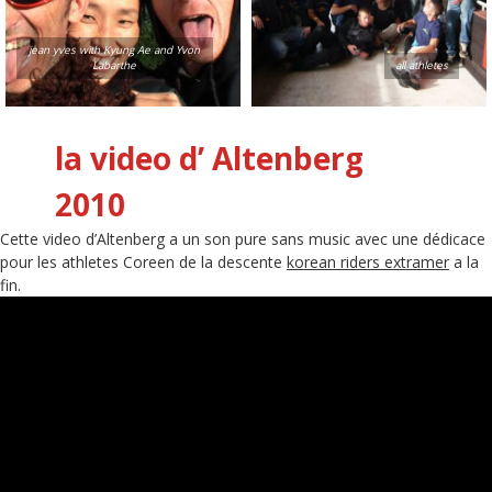
jean yves with Kyung Ae and Yvon
Labarthe
all athletes
la video d’ Altenberg
2010
Cette video d’Altenberg a un son pure sans music avec une dédicace
pour les athletes Coreen de la descente
korean riders extramer
a la
fin.