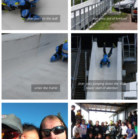
jean yves on the wall
jean yves out of kreissel
Jean yves jumping down the 47%
enter the frame
tower start of altenber