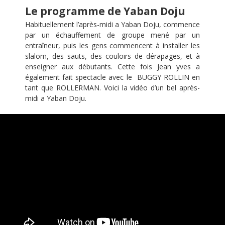
Le programme de Yaban Doju
Habituellement l’après-midi a Yaban Doju, commence
par un échauffement de groupe mené par un
entraîneur, puis les gens commencent à installer les
slalom, des sauts, des couloirs de dérapages, et à
enseigner aux débutants. Cette fois Jean yves a
également fait spectacle avec le BUGGY ROLLIN en
tant que ROLLERMAN. Voici la vidéo d’un bel après-
midi a Yaban Doju.