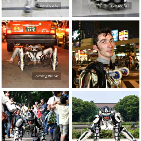
dancing a lot
spin too fast
catching the car