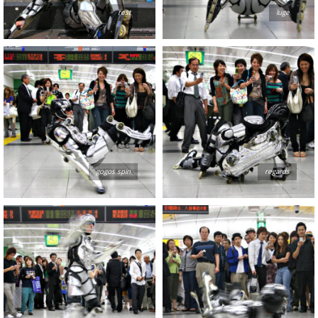
rest
luge
gogos spin
regards