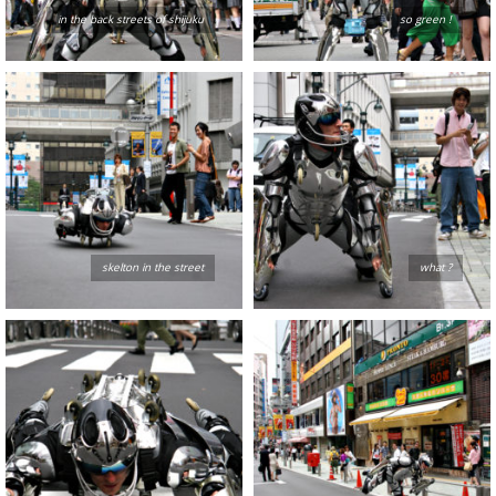
in the back streets of shijuku
so green !
skelton in the street
what ?