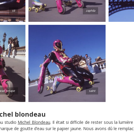
sit
zaphila
ead scrape
saint
ichel blondeau
au studio
Michel Blondeau
. Il était si difficile de rester sous la lum
 marque de goutte d’eau sur le papier jaune. Nous avons dû le remplac