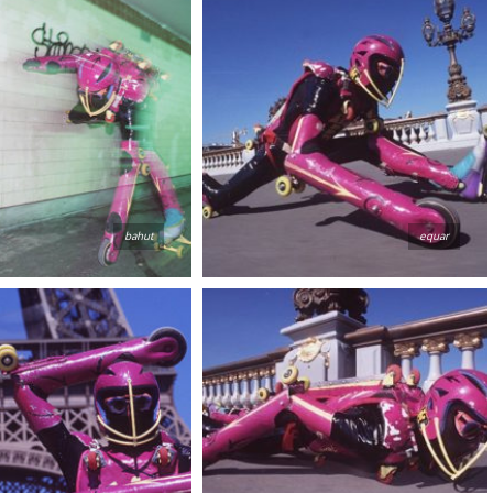
bahut
equar