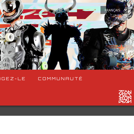
Choisir
une
langue
AGEZ-LE
COMMUNAUTÉ
: