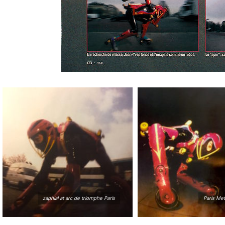
zaphial at arc de triomphe Paris
Paris Met