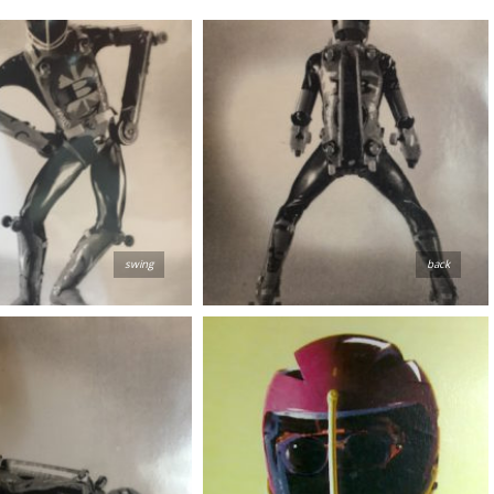
swing
back