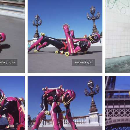
snoop spin
starwars spin