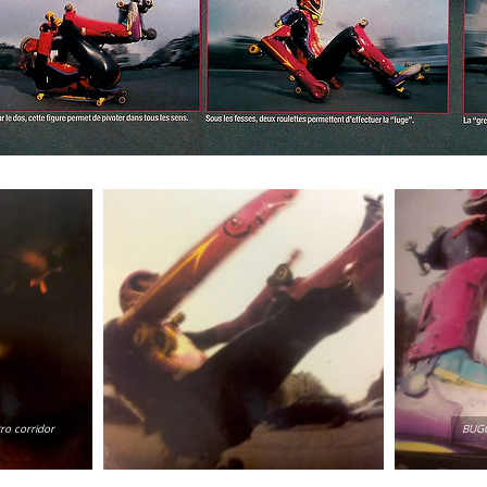
ro corridor
BUGG