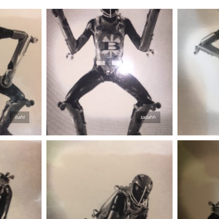
baht
tadahh